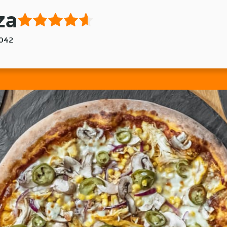
za
8042