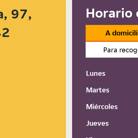
Horario 
a, 97,
42
A domicil
Para recog
Lunes
Martes
Miércoles
Jueves