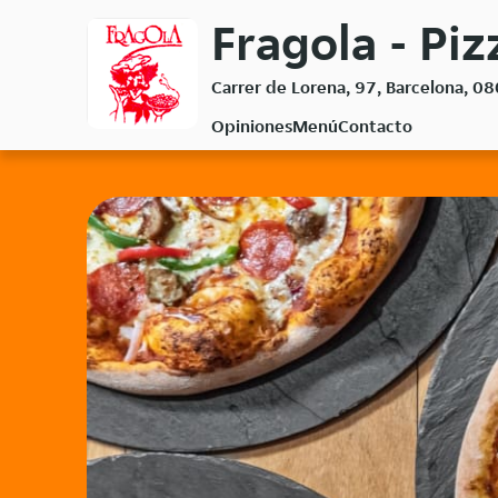
Volver
Fragola - Piz
al
menú
Carrer de Lorena, 97, Barcelona, 0
principal
Opiniones
Menú
Contacto