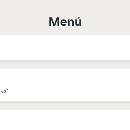
Menú
ras"